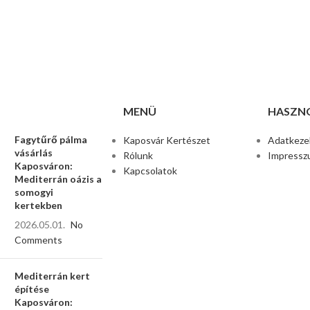
MENÜ
HASZNO
Fagytűrő pálma
Kaposvár Kertészet
Adatkezel
vásárlás
Rólunk
Impressz
Kaposváron:
Kapcsolatok
Mediterrán oázis a
somogyi
kertekben
2026.05.01.
No
Comments
Mediterrán kert
építése
Kaposváron: