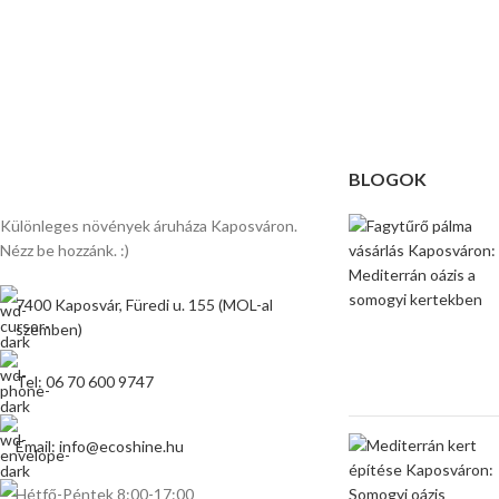
BLOGOK
Különleges növények áruháza Kaposváron.
Nézz be hozzánk. :)
7400 Kaposvár, Füredi u. 155 (MOL-al
szemben)
Tel: 06 70 600 9747
Email: info@ecoshine.hu
Hétfő-Péntek 8:00-17:00