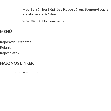
Mediterrán kert építése Kaposváron: Somogyi oázis
kialakítása 2026-ban
2026.04.30.
No Comments
MENÜ
Kaposvár Kertészet
Rólunk
Kapcsolatok
HASZNOS LINKEK
Adatkezelési tájékoztató
Impresszum
KÖZÖSSÉGI
Instagram
Facebook
TikTok