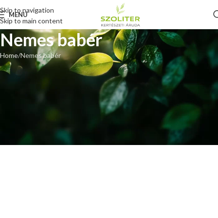
Skip to navigation
MENU
Skip to main content
Nemes babér
Home
Nemes babér