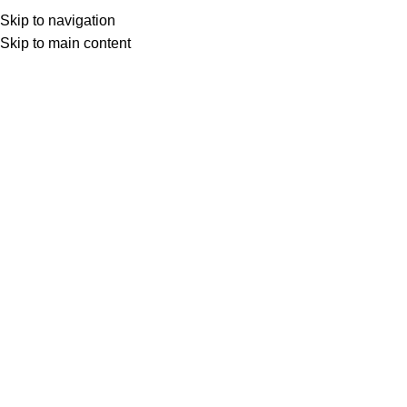
Skip to navigation
Menu
Skip to main content
Blog
Home
Blogok
BLOGOK
Kerti centrum Somogy megye:
Miért válassza a Kaposvár
Kertészetet 2026-ban?
0
Kertészet
On 2026.04.26.
Tavaly áprilisban egy somogyi kertbarát izgatottan ültette el a