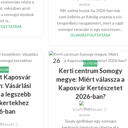
, szomorúan nézte a
át, miközben arról
Mit szólna hozzá, ha 2026-ban már
y a somogyi dombok
nem kellene az Adriáig utaznia a sós
tt is...
tengerillatú nyugalomért, mert a saját
FOLYTATÁSA
somogyi teraszán is egy ezüstösen...
OLVASÁS FOLYTATÁSA
26
BLOGOK
ÁPR
Kerti centrum Somogy
OGOK
t Kaposvár
megye: Miért válassza a
: Vásárlási
Kaposvár Kertészetet
 a legszebb
2026-ban?
 kertekhez
Írta
Kertészet
6-ban
Tavaly áprilisban egy somogyi
rtészet
kertbarát izgatottan ültette el a