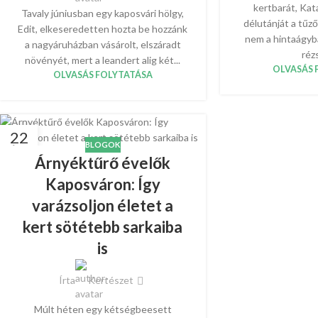
kertbarát, Kata
Tavaly júniusban egy kaposvári hölgy,
délutánját a tűz
Edit, elkeseredetten hozta be hozzánk
nem a hintaágyb
a nagyáruházban vásárolt, elszáradt
rézs
növényét, mert a leandert alig két...
OLVASÁS 
OLVASÁS FOLYTATÁSA
22
BLOGOK
ÁPR
Árnyéktűrő évelők
Kaposváron: Így
varázsoljon életet a
kert sötétebb sarkaiba
is
Írta
Kertészet
Múlt héten egy kétségbeesett