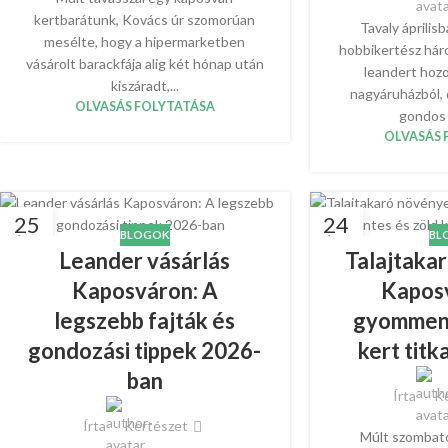
kertbarátunk, Kovács úr szomorúan
Tavaly április
mesélte, hogy a hipermarketben
hobbikertész hár
vásárolt barackfája alig két hónap után
leandert hozo
kiszáradt,...
nagyáruházból, 
OLVASÁS FOLYTATÁSA
gondos 
OLVASÁS 
25
24
BLOGOK
BL
ÁPR
ÁPR
Leander vásárlás
Talajtaka
Kaposváron: A
Kapos
legszebb fajták és
gyomment
gondozási tippek 2026-
kert tit
ban
Írta
Ke
Írta
Kertészet
Múlt szombato