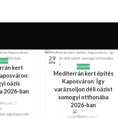
29
OGOK
ÁPR
rrán kert
BLOGOK
Mediterrán kert építés
Kaposváron:
Kaposváron: Így
yi oázis
varázsoljon déli oázist
sa 2026-ban
somogyi otthonába
rtészet
2026-ban
ban egy kaposvári
Írta
Kertészet