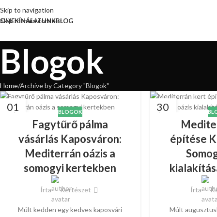
Skip to navigation
Skip to main content
OME
KÍNÁLATUNK
BLOG
Blogok
Home
Archive by Category "Blogok"
01
30
BLOGOK
BL
MÁJ
ÁPR
Fagytűrő pálma
Medite
vásárlás Kaposváron:
építése 
Mediterrán oázis a
Somog
somogyi kertekben
kialakítá
Írta
Kertészet
Írta
Ke
Múlt kedden egy kedves kaposvári
Múlt augusztus