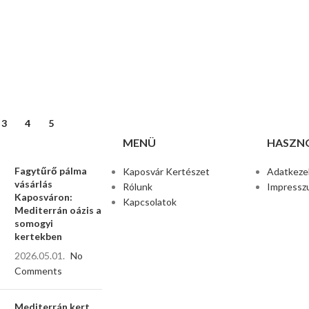
3
4
5
MENÜ
HASZNO
Fagytűrő pálma
Kaposvár Kertészet
Adatkezel
vásárlás
Rólunk
Impressz
Kaposváron:
Kapcsolatok
Mediterrán oázis a
somogyi
kertekben
2026.05.01.
No
Comments
Mediterrán kert