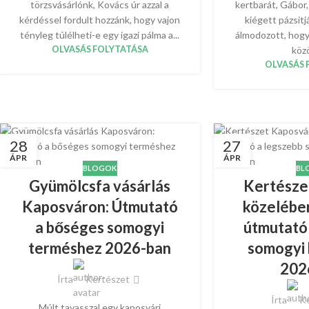
törzsvásárlónk, Kovács úr azzal a
kertbarát, Gábor
kérdéssel fordult hozzánk, hogy vajon
kiégett pázsitj
tényleg túlélheti-e egy igazi pálma a...
álmodozott, hog
OLVASÁS FOLYTATÁSA
közö
OLVASÁS 
28
27
ÁPR
ÁPR
BLOGOK
BL
Gyümölcsfa vásárlás
Kertésze
Kaposváron: Útmutató
közelében
a bőséges somogyi
útmutató
terméshez 2026-ban
somogyi
202
Írta
Kertészet
Írta
Ke
Múlt tavasszal egy kaposvári