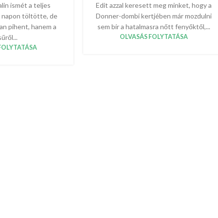
lin ismét a teljes
Edit azzal keresett meg minket, hogy a
ő napon töltötte, de
Donner-dombi kertjében már mozdulni
an pihent, hanem a
sem bír a hatalmasra nőtt fenyőktől,...
űről...
OLVASÁS FOLYTATÁSA
FOLYTATÁSA