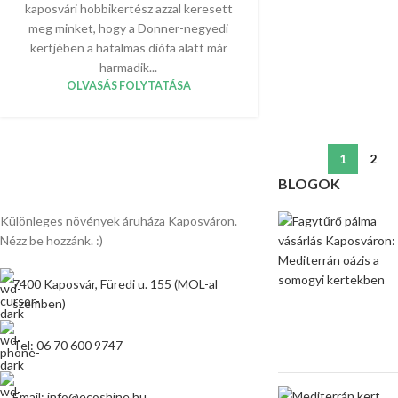
kaposvári hobbikertész azzal keresett
meg minket, hogy a Donner-negyedi
kertjében a hatalmas diófa alatt már
harmadik...
OLVASÁS FOLYTATÁSA
1
2
BLOGOK
Különleges növények áruháza Kaposváron.
Nézz be hozzánk. :)
7400 Kaposvár, Füredi u. 155 (MOL-al
szemben)
Tel: 06 70 600 9747
Email: info@ecoshine.hu