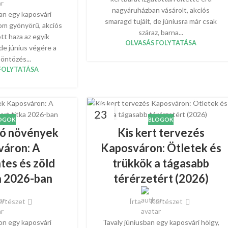
nagyáruházban vásárolt, akciós
ban egy kaposvári
smaragd tujáit, de júniusra már csak
om gyönyörű, akciós
száraz, barna...
tt haza az egyik
OLVASÁS FOLYTATÁSA
de június végére a
öntözés...
FOLYTATÁSA
23
OGOK
BLOGOK
ÁPR
ró növények
Kis kert tervezés
váron: A
Kaposváron: Ötletek és
es és zöld
trükkök a tágasabb
ka 2026-ban
térérzetért (2026)
rtészet
Írta
Kertészet
n egy kaposvári
Tavaly júniusban egy kaposvári hölgy,